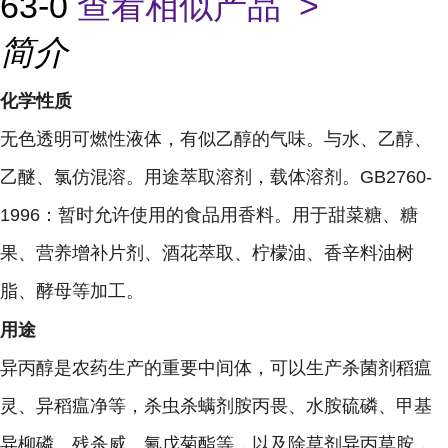
63-0
查看相似产品 >
简介
化学性质
无色透明可燃性液体，有似乙醇的气味。与水、乙醇、
乙醚、氯仿混溶。用途萃取溶剂，载体溶剂。GB2760-
1996：暂时允许使用的食品用香料。用于甜菜糖、糖
果、营养增补片剂、酒花萃取、柠檬油、香辛料油树
脂、酵母等加工。
用途
异丙醇是农药生产的重要中间体，可以生产杀菌剂稻瘟
灵、异稻瘟净等，杀虫杀螨剂胺丙畏、水胺硫磷、甲基
异柳磷、残杀威、氰戊菊酯等，以及除草剂异丙草胺，