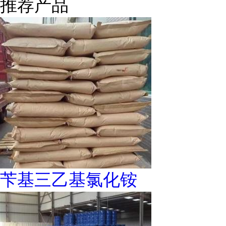
推荐产品
苄基三乙基氯化铵