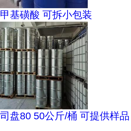
甲基磺酸 可拆小包装
司盘80 50公斤/桶 可提供样品