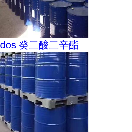
dos 癸二酸二辛酯