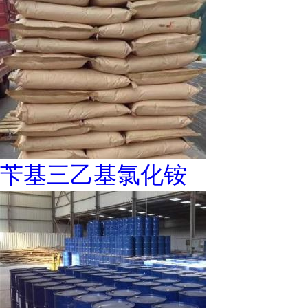
苄基三乙基氯化铵