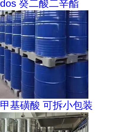
dos 癸二酸二辛酯
甲基磺酸 可拆小包装