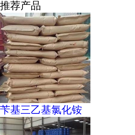
推荐产品
苄基三乙基氯化铵