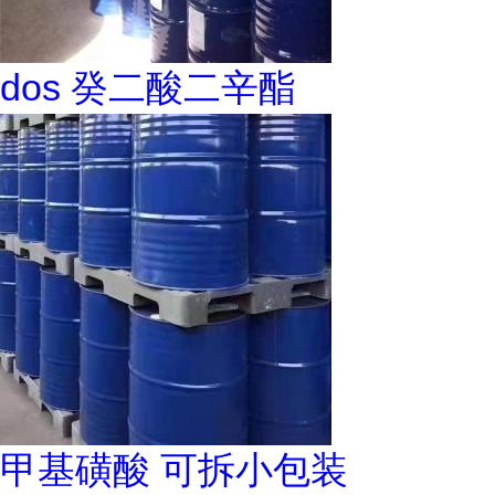
dos 癸二酸二辛酯
甲基磺酸 可拆小包装