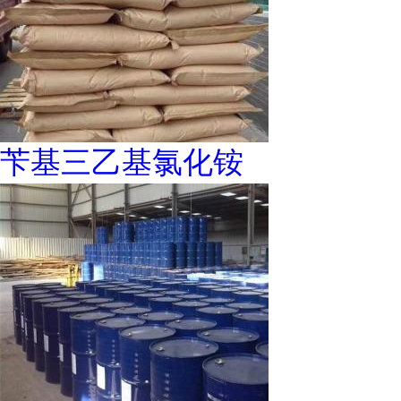
苄基三乙基氯化铵