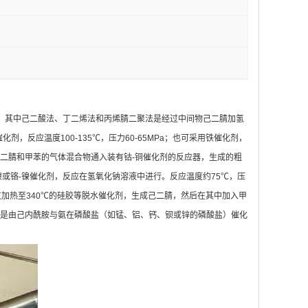
。其中己二酸法、丁二烯法和丙烯腈二聚法是经过中间物己二腈加氢
反应温度100-135℃，压力60-65MPa；也可采用铁催化剂，
的己二腈和甲苯的气体混合物通入装有钴-铜催化剂的反应器，生成的粗
-镍或铬-镍催化剂，反应在氢氧化钠溶液中进行。反应温度约75℃，压
过加热至340℃的硅胶等脱水催化剂，生成己二腈，然后在其中加入甲
置上。它是由己内酰胺与氨在磷酸盐（如锰、铝、钙、钡或锌的磷酸盐）催化