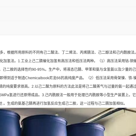
多，根据所用原料的不同有己二酸法、丁二烯法、丙烯腈法、己二醇法和己内酰胺法
氢法。1.工业上己二腈催化加氢有高压法和低压法两种。（1）高压法采用钴-铜催化剂，
）。己二胺的选择性约90-95%。生产中，将液态已腈、甲苯和氨与含氢氨以及少量
到适于制造Chemicalbook尼龙66的高纯度产品。（2）低压法采用骨架镍、铁
二腈的纯度要求很高。2.以己二酸为原料的方法此法是将己二酸蒸气与过量的氨一起通
-20.265MPa氢进行还原得成品。3.己内酰胺法一般用于处理已内酰胺等小型生产装
达 。生成的氨基己腈再进行加氢反应生成己二胺，这一过程与己二腈加氢相似。