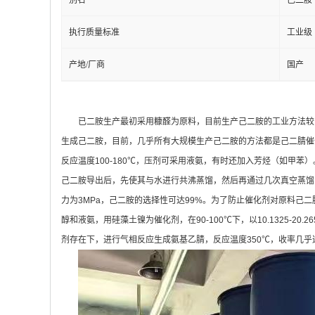
别名
己二胺
执行质量标准
工业级
产地/厂商
国产
已二胺生产最初采用糠醛为原料，目前生产己二胺的工业方法较
生成己二胺，目前，几乎所有大规模生产己二胺的方法都是己二腈催化加
反应温度100-180℃，压剂可采用液氨，有时还加入芳烃（如甲苯
己二胺导出后，先使其与水进行共沸蒸馏，然后再通过几次真空蒸馏即得
力为3MPa，己二胺的选择性可达99%。为了防止催化剂对原料己
醇和液氨，用硅藻土镍为催化剂，在90-100℃下，以10.1325
剂存在下，进行气相反应生成氨基乙腈，反应温度350℃，收率几乎