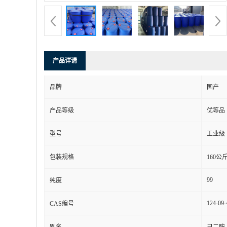
产品详请
品牌
国产
产品等级
优等品
型号
工业级
包装规格
160公
99
纯度
124-09-
CAS编号