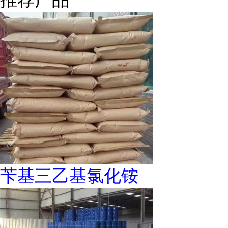
苄基三乙基氯化铵