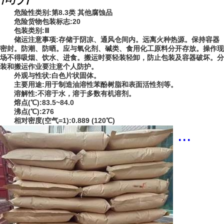
危险性类别:第8.3类 其他腐蚀品
危险货物包装标志:20
包装类别:Ⅲ
储运注意事项:存储于阴凉、通风仓间内。远离火种热源。保持容器
密封。防潮、防晒。应与氧化剂、碱类、食用化工原料分开存放。操作现
场不得吸烟、饮水、进食。搬运时要轻装轻卸，防止包装及容器破坏。分
装和搬运作业要注意个人防护。
外观与性状:白色片状固体。
主要用途:用于制造油溶性苯酚树脂和表面活性剂等。
溶解性:不溶于水，溶于多数有机溶剂。
熔点(℃):83.5~84.0
沸点(℃):276
相对密度(空气=1):0.889 (120℃)
...