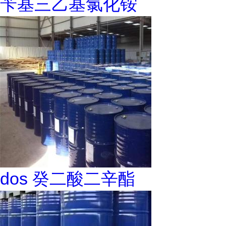
苄基三乙基氯化铵
dos 癸二酸二辛酯