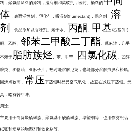
中间
料，聚氨酯涂料的原料，湿润剂和柔软剂，医药、染料的
体
溶
，表面活性剂，塑化剂，吸湿剂(humectant)，偶合剂，
剂
丙酮
甲基
，食品添加及香味剂。溶于水、
、
/乙基(甲)
邻苯二甲酸二丁酯
酮、乙醇、
、蓖麻油，几乎
脂肪族烃
四氯化碳
不溶于
、苯、甲苯、
、乙醇
胺类、矿物油、亚麻子油。热时能溶解尼龙，也能部分溶解虫胶和松脂。
常压
因沸点较高，
下蒸馏时易受空气氧化，故宜在减压下蒸馏。无
臭，略有苦甜味。
用途:
主要用于制备
聚酯树脂
、聚氨基甲酸酯树脂、增塑剂等，也用作纺织品、
纸张
和
烟草
的增湿剂和软化剂等。