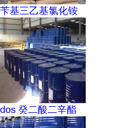
苄基三乙基氯化铵
dos 癸二酸二辛酯