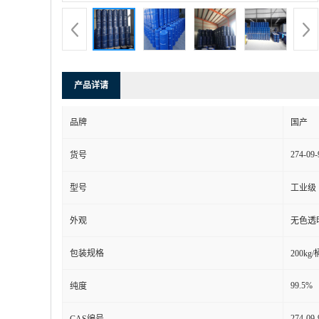
产品详请
品牌
国产
274-09-
货号
型号
工业级
外观
无色透
包装规格
200kg/
99.5%
纯度
274-09-