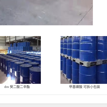
dos 癸二酸二辛酯
甲基磺酸 可拆小包装