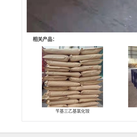
相关产品：
苄基三乙基氯化铵