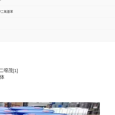
亚甲二氧基苯
二噁茂[1]
体