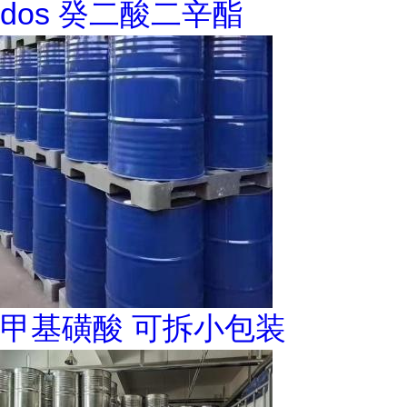
dos 癸二酸二辛酯
甲基磺酸 可拆小包装