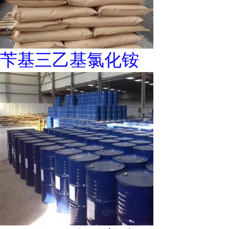
苄基三乙基氯化铵