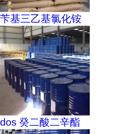
苄基三乙基氯化铵
dos 癸二酸二辛酯