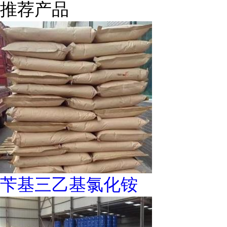
推荐产品
苄基三乙基氯化铵