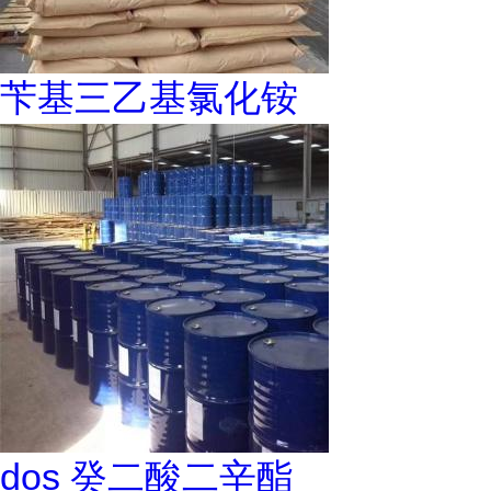
苄基三乙基氯化铵
dos 癸二酸二辛酯