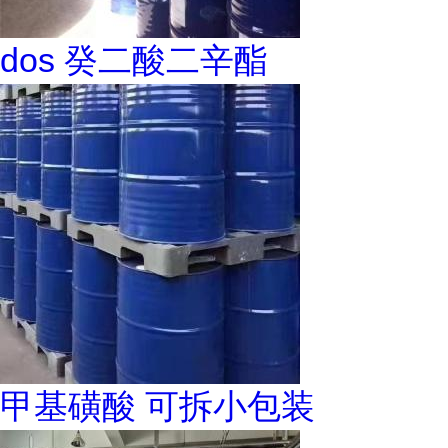
dos 癸二酸二辛酯
甲基磺酸 可拆小包装