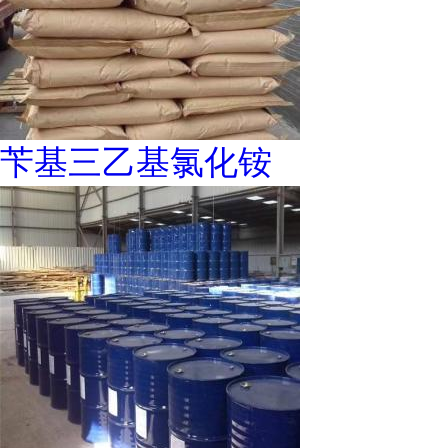
苄基三乙基氯化铵