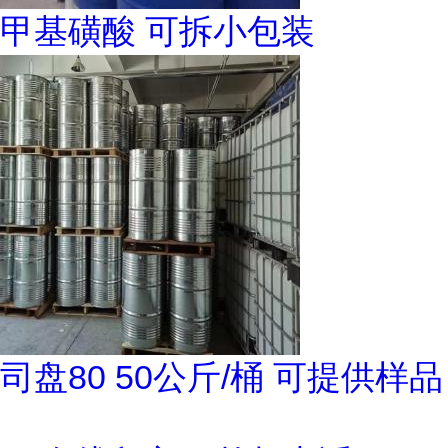
甲基磺酸 可拆小包装
司盘80 50公斤/桶 可提供样品