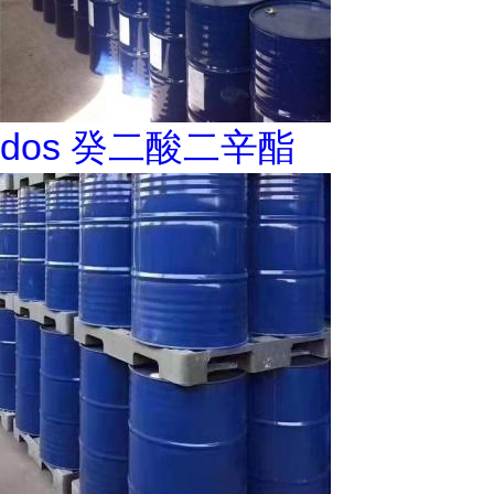
dos 癸二酸二辛酯