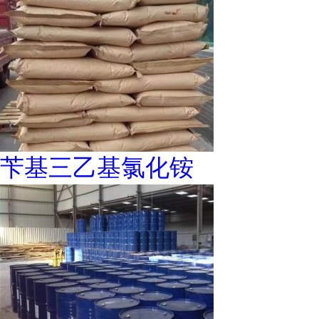
苄基三乙基氯化铵