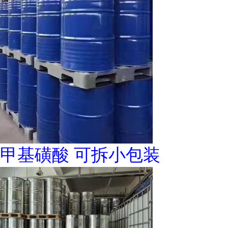
甲基磺酸 可拆小包装