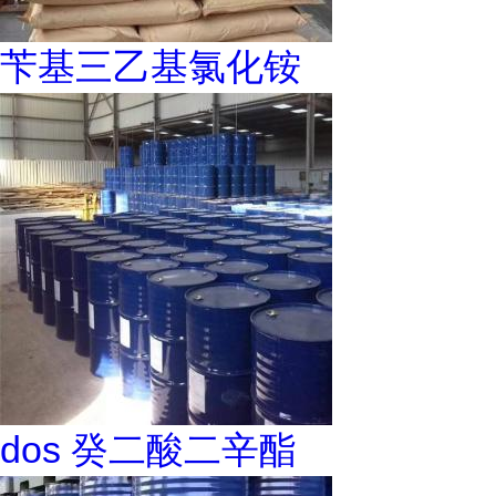
苄基三乙基氯化铵
dos 癸二酸二辛酯