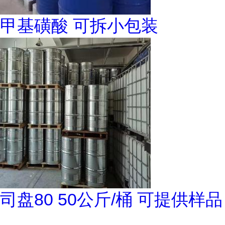
甲基磺酸 可拆小包装
司盘80 50公斤/桶 可提供样品