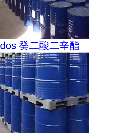
dos 癸二酸二辛酯