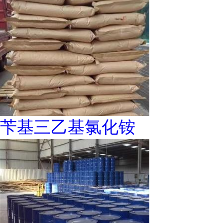
苄基三乙基氯化铵