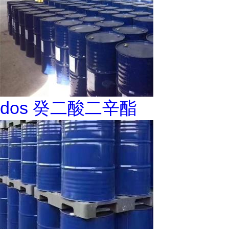
dos 癸二酸二辛酯