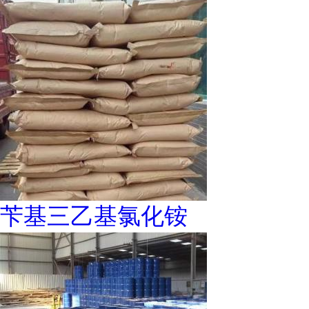
苄基三乙基氯化铵