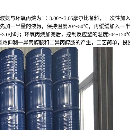
氨与环氧丙烷为1∶3.00～3.05摩尔比备料，一次性加
次先加一半量的液氨，保持温度20～50℃，再缓缓加入一
.0～3.0小时；环氧丙烷加完后，控制反应釜的温度20～12
有效仰制一异丙醇胺和二异丙醇胺的产生，工艺简单，投