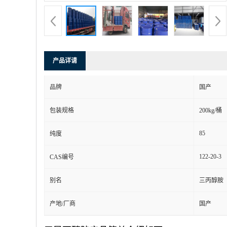
产品详请
品牌
国产
包装规格
200kg/桶
85
纯度
122-20-3
CAS编号
别名
三丙醇胺
产地/厂商
国产