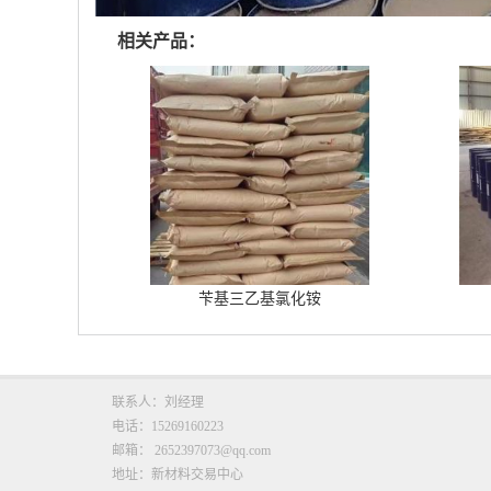
相关产品：
苄基三乙基氯化铵
联系人：刘经理
电话：15269160223
邮箱：
2652397073@qq.com
地址：新材料交易中心