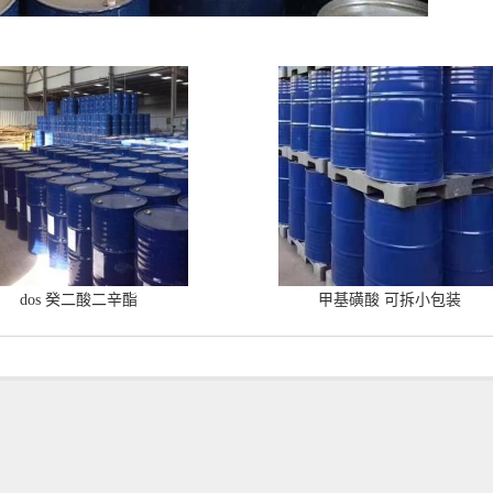
dos 癸二酸二辛酯
甲基磺酸 可拆小包装