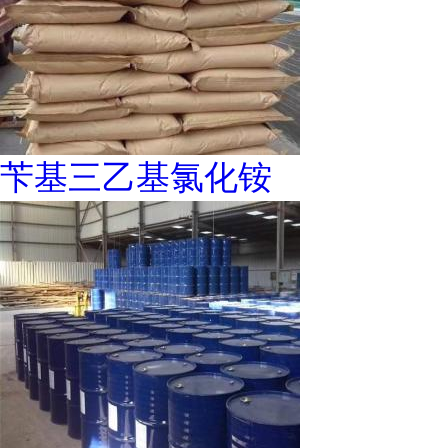
苄基三乙基氯化铵