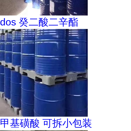
dos 癸二酸二辛酯
甲基磺酸 可拆小包装