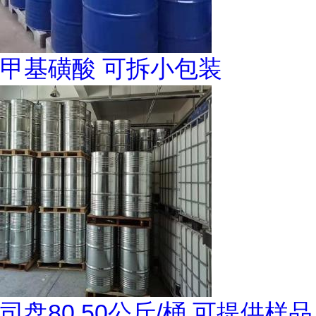
甲基磺酸 可拆小包装
司盘80 50公斤/桶 可提供样品