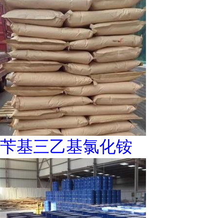
苄基三乙基氯化铵