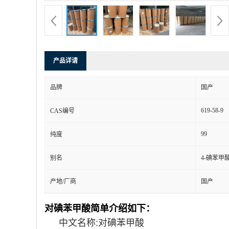
产品详请
品牌
国产
619-58-9
CAS编号
99
纯度
别名
4-碘苯甲
产地/厂商
国产
对碘苯甲酸简单介绍如下：
中文名称:对碘苯甲酸