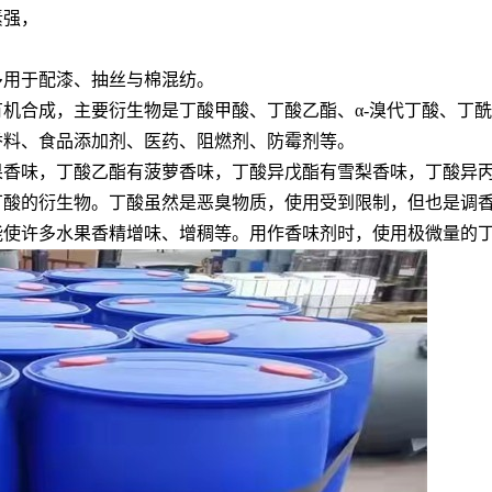
素强，
多用于配漆、抽丝与棉混纺。
有机合成，主要衍生物是丁酸甲酸、丁酸乙酯、α-溴代丁酸、丁
k用于香料、食品添加剂、医药、阻燃剂、防霉剂等。
果香味，丁酸乙酯有菠萝香味，丁酸异戊酯有雪梨香味，丁酸异
丁酸的衍生物。丁酸虽然是恶臭物质，使用受到限制，但也是调
且能使许多水果香精增味、增稠等。用作香味剂时，使用极微量的