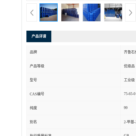
产品详请
品牌
齐鲁石
产品等级
优级品
型号
工业级
75-65-0
CAS编号
99
纯度
别名
2-甲基-
GB