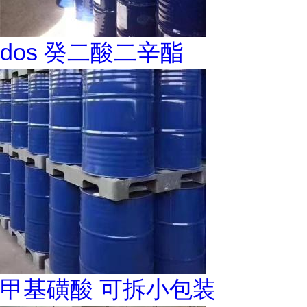
dos 癸二酸二辛酯
甲基磺酸 可拆小包装