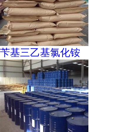
苄基三乙基氯化铵