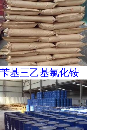
苄基三乙基氯化铵