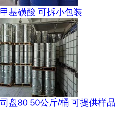
甲基磺酸 可拆小包装
司盘80 50公斤/桶 可提供样品