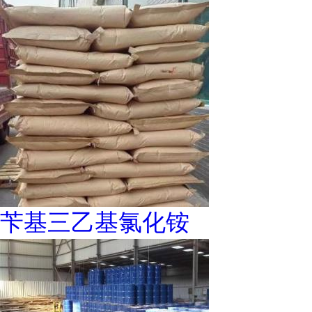
苄基三乙基氯化铵