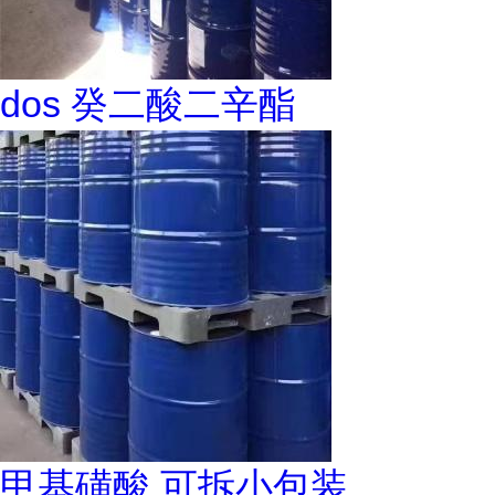
dos 癸二酸二辛酯
甲基磺酸 可拆小包装