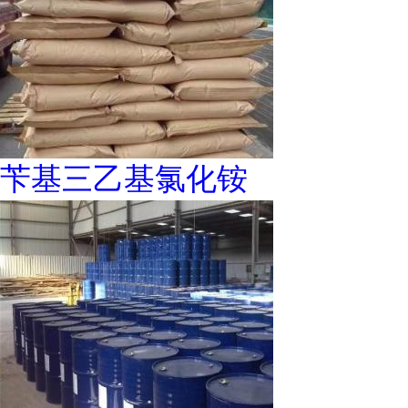
苄基三乙基氯化铵