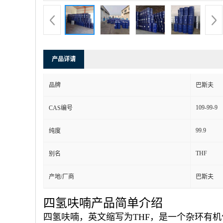
产品详请
品牌
巴斯夫
109-99-9
CAS编号
99.9
纯度
THF
别名
产地/厂商
巴斯夫
四氢呋喃产品简单介绍
四氢呋喃，英文缩写为THF，是一个杂环有