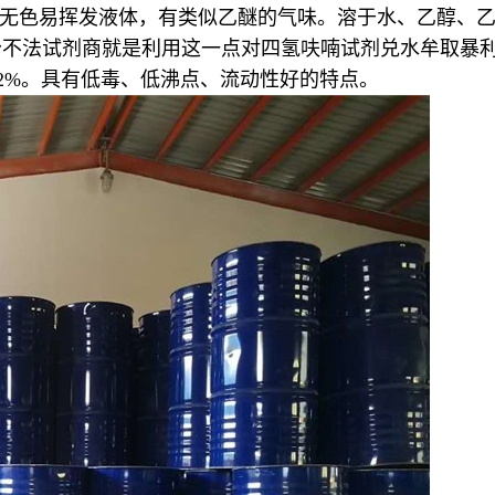
色易挥发液体，有类似乙醚的气味。溶于水、乙醇、乙醚、丙酮
部分不法试剂商就是利用这一点对四氢呋喃试剂兑水牟取暴利
.2%。具有低毒、低沸点、流动性好的特点。