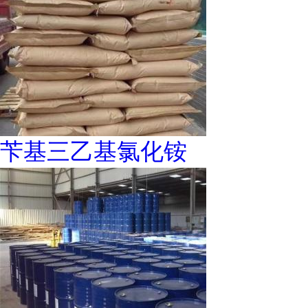
苄基三乙基氯化铵