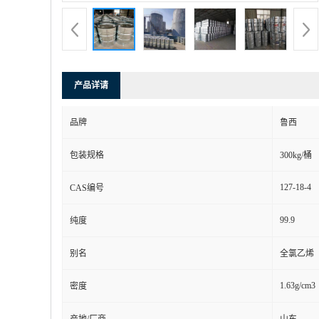
产品详请
品牌
鲁西
包装规格
300kg/桶
127-18-4
CAS编号
99.9
纯度
别名
全氯乙烯
1.63g/cm3
密度
产地/厂商
山东