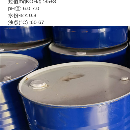
羟值mgKOH/g :85±3
pH值: 6.0-7.0
水份%:≤ 0.8
浊点(°C) :60-67