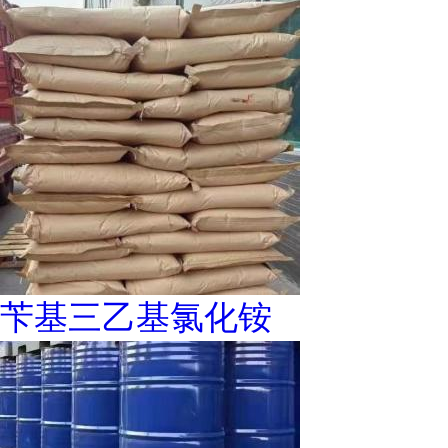
苄基三乙基氯化铵