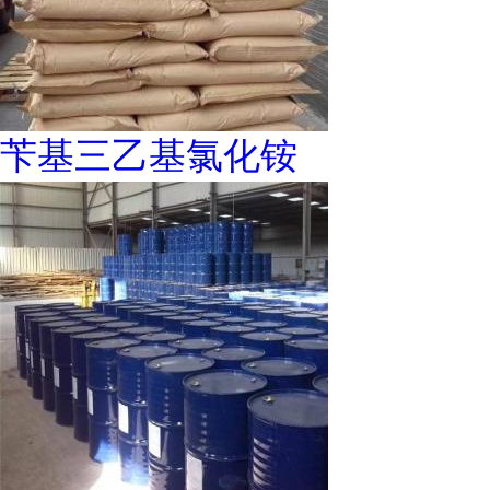
苄基三乙基氯化铵