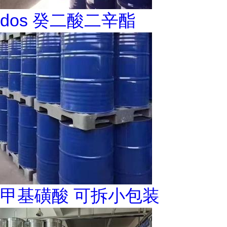
dos 癸二酸二辛酯
甲基磺酸 可拆小包装