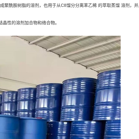
丝及合成聚酰胺树脂的溶剂，也用于从C8馏分分离苯乙稀 的萃取蒸馏 溶剂
种结晶性的溶剂加合物和络合物。