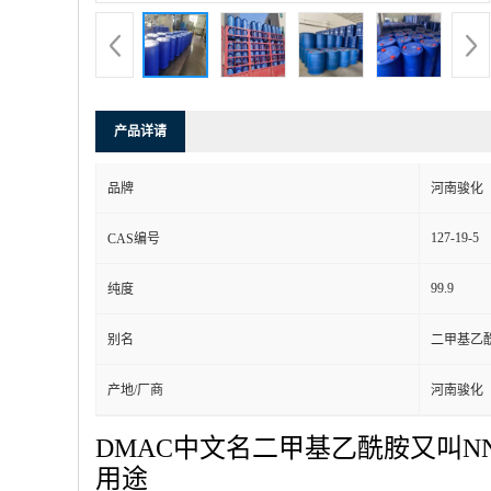
产品详请
品牌
河南骏化
127-19-5
CAS编号
99.9
纯度
别名
二甲基乙
产地/厂商
河南骏化
DMAC中文名二甲基乙酰胺又叫NN
用途