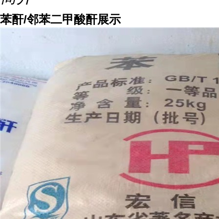
苯酐/邻苯二甲酸酐展示