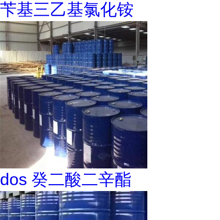
苄基三乙基氯化铵
dos 癸二酸二辛酯