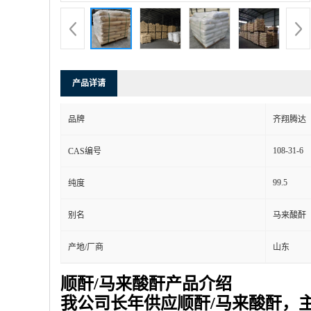
产品详请
品牌
齐翔腾达
108-31-6
CAS编号
99.5
纯度
别名
马来酸酐
产地/厂商
山东
顺酐/马来酸酐产品介绍
我公司长年供应顺酐/马来酸酐，