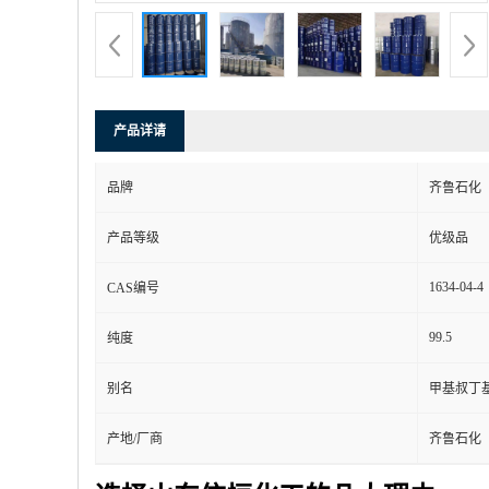
产品详请
品牌
齐鲁石化
产品等级
优级品
1634-04-4
CAS编号
99.5
纯度
别名
甲基叔丁
产地/厂商
齐鲁石化