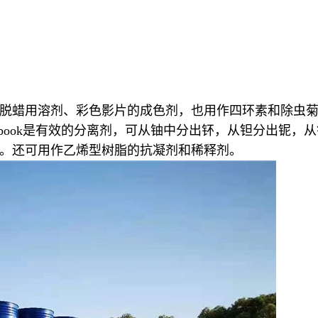
脱蜡用溶剂、彩色影片的成色剂，也用作四环素和除虫菊
calbook是有效的分离剂，可从铀中分出钚，从钽分出铌
。还可用作乙烯型树脂的抗凝剂和稀释剂。