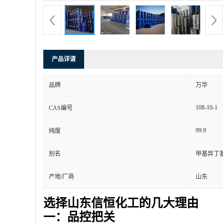
产品详请
品牌
万华
108-10-1
CAS编号
99.9
纯度
别名
甲基异丁
产地/厂商
山东
选择山东信恒化工的几大理由
一：品控把关