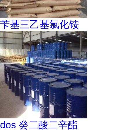
苄基三乙基氯化铵
dos 癸二酸二辛酯