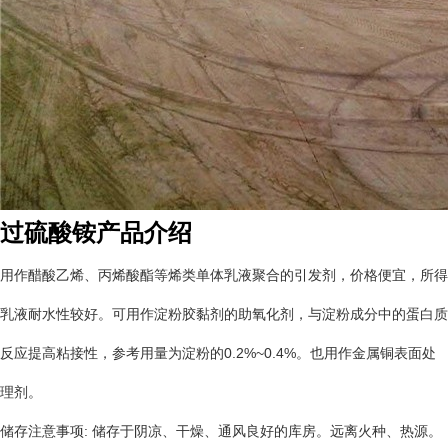
过硫酸铵产品介绍
用作醋酸乙烯、丙烯酸酯等烯类单体乳液聚合的引发剂，价格便宜，所得
乳液耐水性较好。可用作淀粉胶黏剂的助氧化剂，与淀粉成分中的蛋白质
反应提高粘接性，参考用量为淀粉的0.2%~0.4%。也用作金属铜表面处
理剂。
储存注意事项: 储存于阴凉、干燥、通风良好的库房。远离火种、热源。