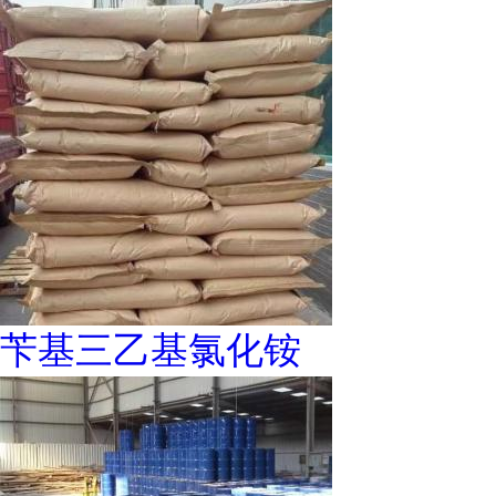
苄基三乙基氯化铵