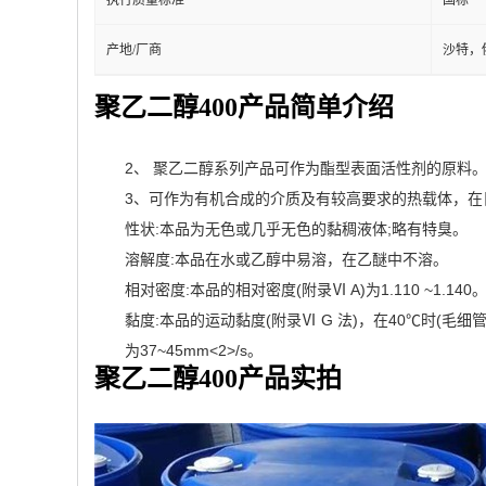
执行质量标准
国标
产地/厂商
沙特，
聚乙二醇400产品简单介绍
2、 聚乙二醇系列产品可作为酯型表面活性剂的原料
3、可作为有机合成的介质及有较高要求的热载体，在
性状:本品为无色或几乎无色的黏稠液体;略有特臭。
溶解度:本品在水或乙醇中易溶，在乙醚中不溶。
相对密度:本品的相对密度(附录Ⅵ A)为1.110 ~1.140
黏度:本品的运动黏度(附录Ⅵ G 法)，在40℃时(毛细管内
为37~45mm<2>/s。
聚乙二醇400产品实拍