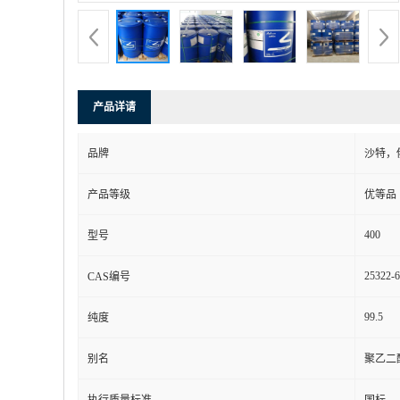
产品详请
品牌
沙特，
产品等级
优等品
400
型号
25322-6
CAS编号
99.5
纯度
别名
聚乙二醇