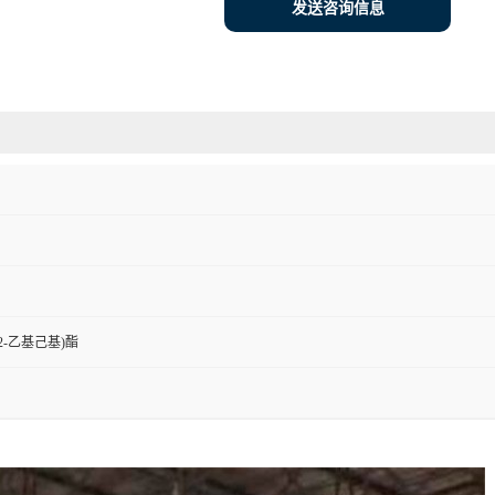
发送咨询信息
2-乙基己基)酯