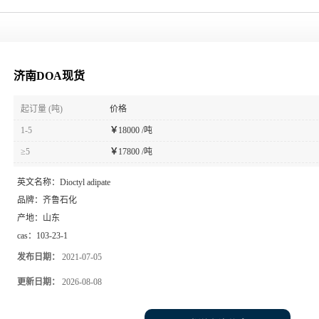
济南DOA现货
起订量 (吨)
价格
1-5
￥
18000 /吨
≥5
￥
17800 /吨
英文名称：
Dioctyl adipate
品牌：
齐鲁石化
产地：
山东
cas：
103-23-1
发布日期：
2021-07-05
更新日期：
2026-08-08