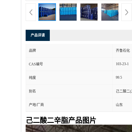
产品详请
品牌
齐鲁石化
103-23-1
CAS编号
99.5
纯度
别名
己二酸二(
产地/厂商
山东
己二酸二辛脂产品图片