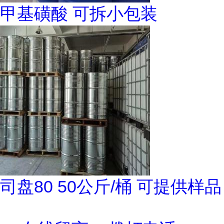
甲基磺酸 可拆小包装
司盘80 50公斤/桶 可提供样品