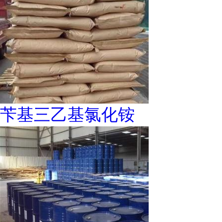
苄基三乙基氯化铵