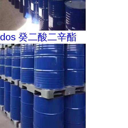
dos 癸二酸二辛酯