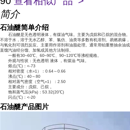
90
查看相似产品 >
简介
石油醚简单介绍
石油醚是无色透明液体，有煤油气味。主要为戊烷和己烷的混合物。
不溶于水，溶于无水乙醇、苯、氯仿、油类等多数有机溶剂。易燃易爆，
与氧化剂可强烈反应。主要用作溶剂和油脂处理。通常用铂重整抽余油或
直馏汽油经分馏、加氢或其他方法制得。
一般有30~60℃、60~90℃、90~120℃等沸程规格。
外观与性状：无色透明 液体 ，有煤油 气味。
熔点(℃)：<-73
相对密度（水=1）：0.64～0.66
沸点(℃)：40～80
相对蒸气密度（空气=1）：2.50
主要成分：戊烷、己烷 。
饱和蒸气压(kPa)：53.32(20℃)
闪点(℃)：<-20
石油醚产品图片