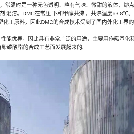
简称DMC，常温时是一种无色透明、略有气味、微甜的液体，熔点4 ℃
剂
混溶。DMC在
常压
下和甲醇
共沸
，共沸温度63.8℃。
型化工原料，因此DMC的合成技术受到了国内外化工界的广
CH3)，性能优异，因此具有非常广泛的用途，主要用作羰
随着聚碳酸酯的合成工艺而发展起来的。