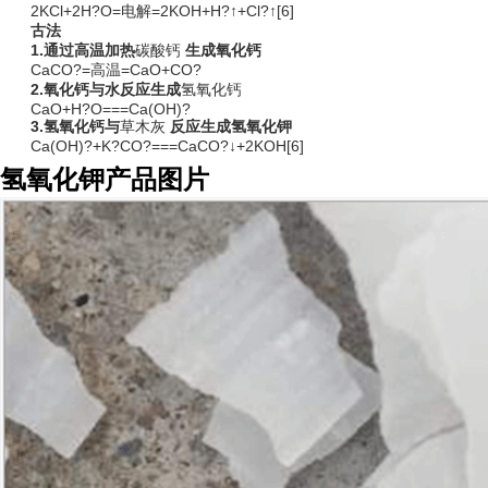
2KCl+2H?O=电解=2KOH+H?↑+Cl?↑[6]
古法
1.通过高温加热
碳酸钙
生成氧化钙
CaCO?=高温=CaO+CO?
2.氧化钙与水反应生成
氢氧化钙
CaO+H?O===Ca(OH)?
3.氢氧化钙与
草木灰
反应生成氢氧化钾
Ca(OH)?+K?CO?===CaCO?↓+2KOH[6]
氢氧化钾产品图片