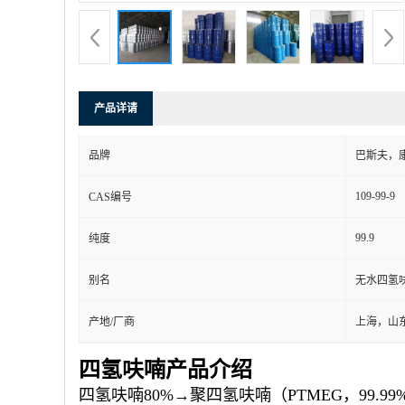
产品详请
品牌
巴斯夫，
109-99-9
CAS编号
99.9
纯度
别名
无水四氢
产地/厂商
上海，山
四氢呋喃产品介绍
四氢呋喃80%→聚四氢呋喃（PTMEG，99