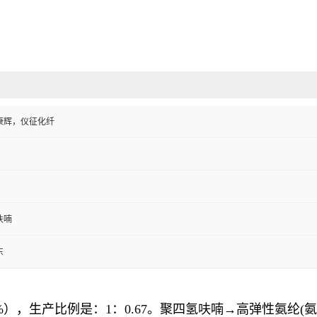
康辉，仪征化纤
呋喃
东
.99%），生产比例是：1：0.67。聚四氢呋喃→高弹性氨