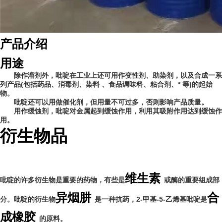
产品介绍
用途
除作溶剂外，吡啶在工业上还可用作变性剂、助染剂，以及合成一系
列产品(包括药品、消毒剂、染料 、食品调味料、粘合剂、* 等)的起始
物。
吡啶还可以用做催化剂，但用量不可过多，否则影响产品质量。
用作缓蚀剂，吡啶对金属起到缓蚀作用，利用其吸附作用达到缓蚀作
用。
衍生物品
维生素
吡啶的许多衍生物是重要的药物，有些是
或酶的重要组成部
异烟肼
合
分。吡啶的衍生物
是一种抗药，2-甲基-5-乙烯基吡啶是
成橡胶
的原料。