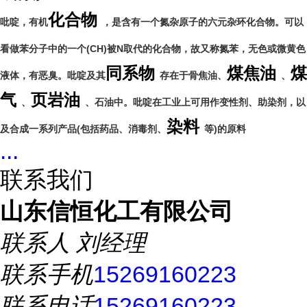
化合物
吡啶，有机
，是含有一个氮杂原子的六元杂环化合物。可以
看做苯分子中的一个(CH)被N取代的化合物，故又称氮苯，无色或微黄色
同系物
煤焦油
煤
液体，有恶臭。吡啶及其
存在于骨焦油、
、
气
页岩油
、
、石油中。吡啶在工业上可用作变性剂、助染剂，以
染料
及合成一系列产品(包括药品、消毒剂、
等)的原料
...
联系我们
山东信恒化工有限公司
联系人
刘经理
联系手机
15269160223
联系电话
15269160223