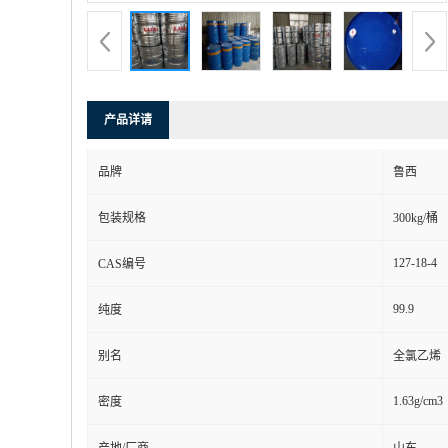
产品详请
品牌
鲁西
包装规格
300kg/桶
127-18-4
CAS编号
99.9
纯度
别名
全氯乙烯
1.63g/cm3
密度